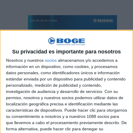
Su privacidad es importante para nosotros
Nosotros y nuestros
socios
almacenamos y/o accedemos a
información en un dispositivo, como cookies, y procesamos
datos personales, como identificadores únicos e información
estándar enviada por un dispositivo para publicidad y contenido
CURSO BÁSICO SERVICIO TÉCNICO - PORTUGAL
personalizado, medición de publicidad y contenido,
2024
investigación de audiencia y desarrollo de servicios.
Con su
permiso, nosotros y nuestros socios podemos utilizar datos de
PRÓXIMAMENTE: Os participantes deste Seminário
localización geográfica precisa e identificación mediante las
obterão uma visão das bases do ar comprimido e dos
características de dispositivos. Puede hacer clic para otorgarnos
produtos BOGE. Sendo assim conhecerão mais em
su consentimiento a nosotros y a nuestros 1088 socios para
que llevemos a cabo el procesamiento previamente descrito. De
detalhe os compressores de parafuso lubrificados
forma alternativa, puede hacer clic para denegar su
BOGE e os seus controladores. Além da parte teórica